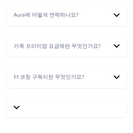
아직 없습니다.
Aura에 어떻게 연락하나요?
언제든지 이메일(
hello@aurahealth.io
)로 문의하
시면 최대한 빨리 답변해 드리도록 최선을 다하
가족 프리미엄 요금제란 무엇인가요?
겠습니다. 일반적으로 문의가 접수된 후 영업일
기준 24~48시간 이내에 답변을 받으실 수 있습
니다.
구성원을 구독에 추가할 수 있는 구독 업그레이
드입니다.
1:1 코칭 구독이란 무엇인가요?
연간 프리미엄 요금제에 추가되는 구독 옵션으
로, 월 149달러(USD)입니다. 이 구독에는 다음 혜
택이 포함됩니다.
무료 비디오 온보딩 콜 1회(30분)
코치와의 무제한 메시징