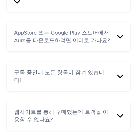
Aura를 사용하면 스트레스와 불안, 수면, 집중력,
3분 세션 1개가 제공됩니다. 프리미엄 구독으로
영감 등 다양한 주제에 대한 세계 최고 코치들의
업그레이드하면 모든 명상, 라이프 코칭, 스토리,
오디오 가이드를 통해 하루 종일 마음의 평화를
음악, 최면, 오프라인 기능 등을 무제한으로 이용
찾을 수 있습니다. 사용자에게 적합한 것이 무엇
할 수 있습니다.
인지 학습하는 과정을 통해 매 순간 더욱 특별하
AppStore 또는 Google Play 스토어에서
고 개인화된 경험을 하실 수 있도록 도와드립니
프리미엄으로 업그레이드할 경우, 표준 가격은
Aura를 다운로드하려면 어디로 가나요?
다.
다음과 같습니다.
트랙은 3분 길이부터 제공되므로 누구나 쉽게 일
-연간 요금제 US$ 69.99(7일 무료 체험 포함)
상적인 습관을 형성하거나 기분을 전환하는 시
iOS 앱 다운로드
간을 가질 수 있습니다.
-가족 요금제(한 번의 구독으로 더 많은 구성원을
구독 중인데 모든 항목이 잠겨 있습니
Android 앱 다운로드
추가하려면 업그레이드) US$ 129.99
다!
*** 가격은 환율 및 세금(해당되는 경우)으로 인해
지역마다 다릅니다.
구독 유형에 따라 구독 상태를 확인해 주세요.
웹사이트를 통해 구매했는데 트랙을 이
App Store 구독(Apple iOS):
용할 수 없나요?
https://support.apple.com/en-us/HT202039
Google Play 구독(Android):