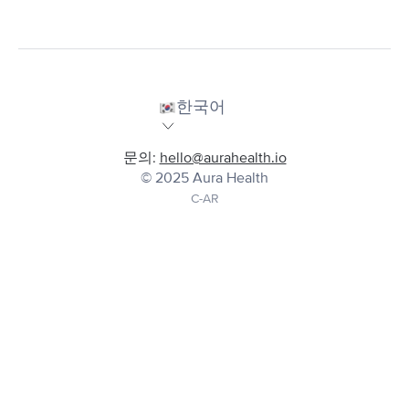
한국어
문의:
hello@aurahealth.io
© 2025 Aura Health
C-AR