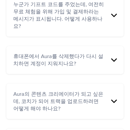
어, 한국어, 일본어로 이용할 수 있습니다. 언어
누군가 기프트 코드를 주었는데, 여전히
설정은 '내 정보' 탭 > 메뉴(오른쪽 상단) > 표시 언
무료 체험을 위해 가입 및 결제하라는
어에서 변경할 수 있습니다.
메시지가 표시됩니다. 어떻게 사용하나
요?
https://app.aurahealth.io/redeem
으로 이동합
니다.
휴대폰에서 Aura를 삭제했다가 다시 설
'시작하기'를 클릭합니다.
치하면 계정이 지워지나요?
새 계정 만들기를 선택하거나 '이미 계정이 있
으신가요?'를 누릅니다. 기존 계정이 있는 경
우 로그인 링크를 클릭합니다.
아니요. 계정에서 로그아웃될 수 있지만 언제든
지 '기존 사용자인 경우 로그인' 옵션을 사용하여
계정에 로그인합니다.
Aura의 콘텐츠 크리에이터가 되고 싶은
로그인할 수 있습니다.
데, 코치가 되어 트랙을 업로드하려면
다음 페이지의 필수 입력란에 기프트 코드를
입력합니다.
어떻게 해야 하나요?
기기에서 Aura 앱을 다시 실행하고 Aura 프리
미엄을 즐기세요!
https://www.aurahealth.io
로 이동하여 홈페이지