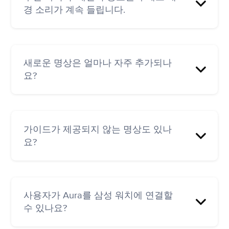
경 소리가 계속 들립니다.
소리가 자동으로 꺼집니다.
새로운 명상은 얼마나 자주 추가되나
관리하려면 오른쪽 하단의 수면 타이머/초승달
요?
아이콘을 누르세요.
매주 추가됩니다.
가이드가 제공되지 않는 명상도 있나
요?
예, '탐색'으로 이동한 다음 '음악'을 선택하세요.
사용자가 Aura를 삼성 워치에 연결할
수 있나요?