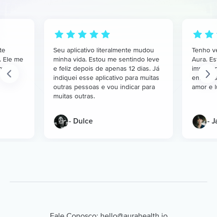
te
Seu aplicativo literalmente mudou
Tenho v
. Ele me
minha vida. Estou me sentindo leve
Aura. Es
mais
e feliz depois de apenas 12 dias. Já
impacta
indiquei esse aplicativo para muitas
em anos
outras pessoas e vou indicar para
amor e l
muitas outras.
- Dulce
- 
Fale Conosco: hello@aurahealth.io